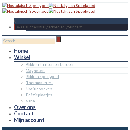
0
was successfully added to your cart.
Home
Winkel
Blikken kaarten en borden
Magneten
Blikken speelgoed
Thermometers
Notitieboeken
Poëzieplaatjes
Varia
Over ons
Contact
Mijn account