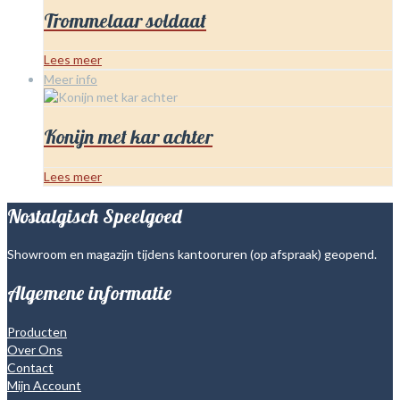
Trommelaar soldaat
Lees meer
Meer info
Konijn met kar achter
Lees meer
Nostalgisch Speelgoed
Showroom en magazijn tijdens kantooruren (op afspraak) geopend.
Algemene informatie
Producten
Over Ons
Contact
Mijn Account