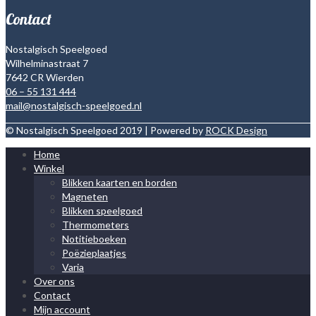
Contact
Nostalgisch Speelgoed
Wilhelminastraat 7
7642 CR Wierden
06 – 55 131 444
mail@nostalgisch-speelgoed.nl
© Nostalgisch Speelgoed 2019 | Powered by
ROCK Design
Home
Winkel
Blikken kaarten en borden
Magneten
Blikken speelgoed
Thermometers
Notitieboeken
Poëzieplaatjes
Varia
Over ons
Contact
Mijn account