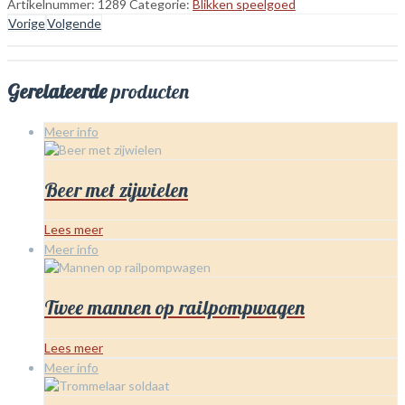
Artikelnummer:
1289
Categorie:
Blikken speelgoed
Vorige
Volgende
Gerelateerde
producten
Meer info
Beer met zijwielen
Lees meer
Meer info
Twee mannen op railpompwagen
Lees meer
Meer info