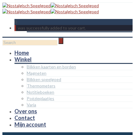
0
was successfully added to your cart.
Home
Winkel
Blikken kaarten en borden
Magneten
Blikken speelgoed
Thermometers
Notitieboeken
Poëzieplaatjes
Varia
Over ons
Contact
Mijn account