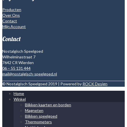
productpagina
Producten
Over Ons
Contact
Mijn Account
Contact
Nostalgisch Speelgoed
Wilhelminastraat 7
7642 CR Wierden
06 – 55 131 444
mail@nostalgisch-speelgoed.nl
© Nostalgisch Speelgoed 2019 | Powered by
ROCK Design
Home
Winkel
Blikken kaarten en borden
Magneten
Blikken speelgoed
Thermometers