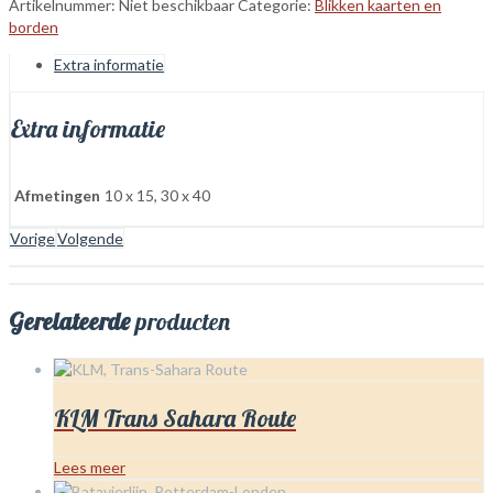
Artikelnummer:
Niet beschikbaar
Categorie:
Blikken kaarten en
borden
Extra informatie
Extra informatie
Afmetingen
10 x 15, 30 x 40
Vorige
Volgende
Gerelateerde
producten
Dit
product
heeft
KLM Trans Sahara Route
meerdere
variaties.
Lees meer
Deze
Dit