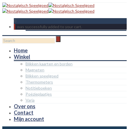
0
was successfully added to your cart.
Home
Winkel
Blikken kaarten en borden
Magneten
Blikken speelgoed
Thermometers
Notitieboeken
Poëzieplaatjes
Varia
Over ons
Contact
Mijn account