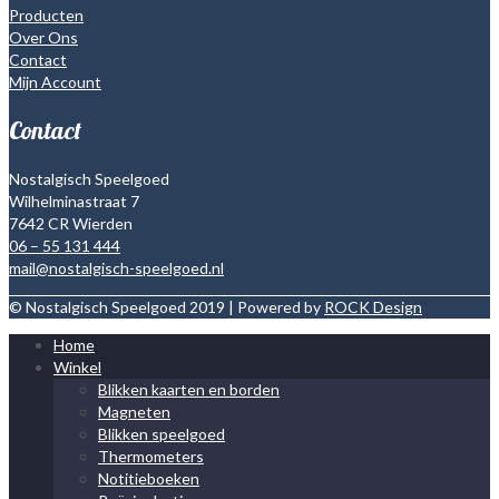
Producten
Over Ons
Contact
Mijn Account
Contact
Nostalgisch Speelgoed
Wilhelminastraat 7
7642 CR Wierden
06 – 55 131 444
mail@nostalgisch-speelgoed.nl
© Nostalgisch Speelgoed 2019 | Powered by
ROCK Design
Home
Winkel
Blikken kaarten en borden
Magneten
Blikken speelgoed
Thermometers
Notitieboeken