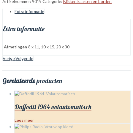
Artikelnummer:
9019
Categorie:
Blikken kaarten en borden
Extra informatie
Extra informatie
Afmetingen
8 x 11, 10 x 15, 20 x 30
Vorige
Volgende
Gerelateerde
producten
Dit
product
heeft
Daffodil 1964 volautomatisch
meerdere
variaties.
Lees meer
Deze
Dit
optie
product