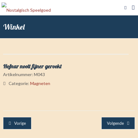
Winkel
Hofnar nooit fijner gerookt
Artikelnummer:
M043
Categorie:
Magneten
Vorige
Volgende